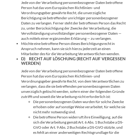
Jede von der Verarbeitung personenbezogener Daten betroffene
Person hat das vom Europäischen Richtlinien- und
Verordnungsgeber gewährte Recht, die unverzügliche
Berichtigung sie betreffender unrichtiger personenbezogener
Daten zu verlangen. Ferner steht der betroffenen Person das Recht
zu, unter Berücksichtigung der Zwecke der Verarbeitung, die
Vervollständigung unvollständiger personenbezogener Daten —
auch mittels einer ergänzenden Erklärung — zu verlangen.
Möchte eine betroffene Person dieses Berichtigungsrecht in
Anspruch nehmen, kann sie sich hierzu jederzeit an einen
Mitarbeiter des für die Verarbeitung Verantwortlichen wenden.
D) RECHT AUF LÖSCHUNG (RECHT AUF VERGESSEN
WERDEN)
Jede von der Verarbeitung personenbezogener Daten betroffene
Person hat das vom Europäischen Richtlinien- und
Verordnungsgeber gewährte Recht, von dem Verantwortlichen zu
verlangen, dass die sie betreffenden personenbezogenen Daten
unverzüglich gelöscht werden, sofern einer der folgenden Gründe
zutrifft und soweit die Verarbeitung nicht erforderlich ist:
Die personenbezogenen Daten wurden für solche Zwecke
erhoben oder auf sonstige Weise verarbeitet, für welche sie
nicht mehr notwendig sind.
Die betroffene Person widerruft ihre Einwilligung, auf die
sich die Verarbeitung gemäß Art. 6 Abs. 1 Buchstabe a DS-
GVO oder Art. 9 Abs. 2 Buchstabe a DS-GVO stützte, und
es fehlt an einer anderweitigen Rechtsgrundlage für die