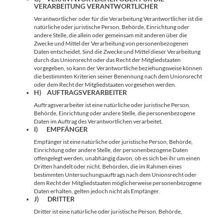
VERARBEITUNG VERANTWORTLICHER
Verantwortlicher oder für die Verarbeitung Verantwortlicher ist die
natürliche oder juristische Person, Behörde, Einrichtung oder
andere Stelle, die allein oder gemeinsam mit anderen über die
Zwecke und Mittel der Verarbeitung von personenbezogenen
Daten entscheidet. Sind die Zwecke und Mittel dieser Verarbeitung
durch das Unionsrecht oder das Recht der Mitgliedstaaten
vorgegeben, so kann der Verantwortliche beziehungsweise können
die bestimmten Kriterien seiner Benennung nach dem Unionsrecht
oder dem Recht der Mitgliedstaaten vorgesehen werden.
H) AUFTRAGSVERARBEITER
Auftragsverarbeiter ist eine natürliche oder juristische Person,
Behörde, Einrichtung oder andere Stelle, die personenbezogene
Daten im Auftrag des Verantwortlichen verarbeitet.
I) EMPFÄNGER
Empfänger ist eine natürliche oder juristische Person, Behörde,
Einrichtung oder andere Stelle, der personenbezogene Daten
offengelegt werden, unabhängig davon, ob es sich bei ihr um einen
Dritten handelt oder nicht. Behörden, die im Rahmen eines
bestimmten Untersuchungsauftrags nach dem Unionsrecht oder
dem Recht der Mitgliedstaaten möglicherweise personenbezogene
Daten erhalten, gelten jedoch nicht als Empfänger.
J) DRITTER
Dritter ist eine natürliche oder juristische Person, Behörde,