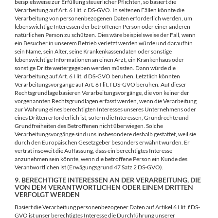
beispielsweise zur Erfüllung steuerlicher Pflichten, so basiert die
Verarbeitung auf Art. 6 I lit. c DS-GVO. In seltenen Fällen könnte die
Verarbeitung von personenbezogenen Daten erforderlich werden, um
lebenswichtige Interessen der betroffenen Person oder einer anderen
natürlichen Person zu schützen. Dies wäre beispielsweise der Fall, wenn
ein Besucher in unserem Betrieb verletzt werden würde und daraufhin
sein Name, sein Alter, seine Krankenkassendaten oder sonstige
lebenswichtige Informationen an einen Arzt, ein Krankenhaus oder
sonstige Dritte weitergegeben werden müssten. Dann würde die
Verarbeitung auf Art. 6 I lit. d DS-GVO beruhen. Letztlich könnten
Verarbeitungsvorgänge auf Art. 6 I lit. f DS-GVO beruhen. Auf dieser
Rechtsgrundlage basieren Verarbeitungsvorgänge, die von keiner der
vorgenannten Rechtsgrundlagen erfasst werden, wenn die Verarbeitung
zur Wahrung eines berechtigten Interesses unseres Unternehmens oder
eines Dritten erforderlich ist, sofern die Interessen, Grundrechte und
Grundfreiheiten des Betroffenen nicht überwiegen. Solche
Verarbeitungsvorgänge sind uns insbesondere deshalb gestattet, weil sie
durch den Europäischen Gesetzgeber besonders erwähnt wurden. Er
vertrat insoweit die Auffassung, dass ein berechtigtes Interesse
anzunehmen sein könnte, wenn die betroffene Person ein Kunde des
Verantwortlichen ist (Erwägungsgrund 47 Satz 2 DS-GVO).
9. BERECHTIGTE INTERESSEN AN DER VERARBEITUNG, DIE
VON DEM VERANTWORTLICHEN ODER EINEM DRITTEN
VERFOLGT WERDEN
Basiert die Verarbeitung personenbezogener Daten auf Artikel 6 I lit. f DS-
GVO ist unser berechtigtes Interesse die Durchführung unserer