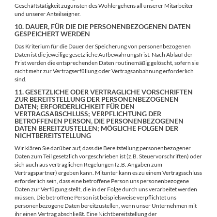
Geschäftstätigkeit zugunsten des Wohlergehens all unserer Mitarbeiter
und unserer Anteilseigner.
10. DAUER, FÜR DIE DIE PERSONENBEZOGENEN DATEN
GESPEICHERT WERDEN
Das Kriterium für die Dauer der Speicherung von personenbezogenen
Daten ist die jeweilige gesetzliche Aufbewahrungsfrist. Nach Ablauf der
Frist werden die entsprechenden Daten routinemäßig gelöscht, sofern sie
nicht mehr zur Vertragserfüllung oder Vertragsanbahnung erforderlich
sind.
11. GESETZLICHE ODER VERTRAGLICHE VORSCHRIFTEN
ZUR BEREITSTELLUNG DER PERSONENBEZOGENEN
DATEN; ERFORDERLICHKEIT FÜR DEN
VERTRAGSABSCHLUSS; VERPFLICHTUNG DER
BETROFFENEN PERSON, DIE PERSONENBEZOGENEN
DATEN BEREITZUSTELLEN; MÖGLICHE FOLGEN DER
NICHTBEREITSTELLUNG
Wir klären Sie darüber auf, dass die Bereitstellung personenbezogener
Daten zum Teil gesetzlich vorgeschrieben ist (z.B. Steuervorschriften) oder
sich auch aus vertraglichen Regelungen (z.B. Angaben zum
Vertragspartner) ergeben kann. Mitunter kann es zu einem Vertragsschluss
erforderlich sein, dass eine betroffene Person uns personenbezogene
Daten zur Verfügung stellt, die in der Folge durch uns verarbeitet werden
müssen. Die betroffene Person ist beispielsweise verpflichtet uns
personenbezogene Daten bereitzustellen, wenn unser Unternehmen mit
ihr einen Vertrag abschließt. Eine Nichtbereitstellung der