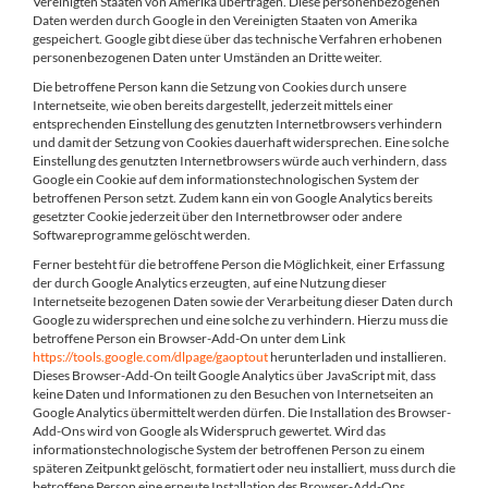
Vereinigten Staaten von Amerika übertragen. Diese personenbezogenen
Daten werden durch Google in den Vereinigten Staaten von Amerika
gespeichert. Google gibt diese über das technische Verfahren erhobenen
personenbezogenen Daten unter Umständen an Dritte weiter.
Die betroffene Person kann die Setzung von Cookies durch unsere
Internetseite, wie oben bereits dargestellt, jederzeit mittels einer
entsprechenden Einstellung des genutzten Internetbrowsers verhindern
und damit der Setzung von Cookies dauerhaft widersprechen. Eine solche
Einstellung des genutzten Internetbrowsers würde auch verhindern, dass
Google ein Cookie auf dem informationstechnologischen System der
betroffenen Person setzt. Zudem kann ein von Google Analytics bereits
gesetzter Cookie jederzeit über den Internetbrowser oder andere
Softwareprogramme gelöscht werden.
Ferner besteht für die betroffene Person die Möglichkeit, einer Erfassung
der durch Google Analytics erzeugten, auf eine Nutzung dieser
Internetseite bezogenen Daten sowie der Verarbeitung dieser Daten durch
Google zu widersprechen und eine solche zu verhindern. Hierzu muss die
betroffene Person ein Browser-Add-On unter dem Link
https://tools.google.com/dlpage/gaoptout
herunterladen und installieren.
Dieses Browser-Add-On teilt Google Analytics über JavaScript mit, dass
keine Daten und Informationen zu den Besuchen von Internetseiten an
Google Analytics übermittelt werden dürfen. Die Installation des Browser-
Add-Ons wird von Google als Widerspruch gewertet. Wird das
informationstechnologische System der betroffenen Person zu einem
späteren Zeitpunkt gelöscht, formatiert oder neu installiert, muss durch die
betroffene Person eine erneute Installation des Browser-Add-Ons