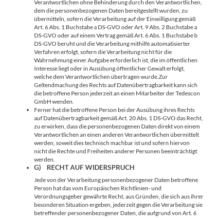
Verantwortlichen ohne Behinderung durch den Verantwortlichen,
dem die personenbezogenen Daten bereitgestellt wurden, zu
übermitteln, sofern die Verarbeitung auf der Einwilligung gemäß
Art. 6 Abs. 1 Buchstabe a DS-GVO oder Art. 9 Abs. 2 Buchstabe a
DS-GVO oder auf einem Vertrag gemäß Art. 6 Abs. 1 Buchstabe b
DS-GVO beruht und die Verarbeitung mithilfe automatisierter
Verfahren erfolgt, sofern die Verarbeitung nicht für die
Wahrnehmung einer Aufgabe erforderlich ist, die im öffentlichen
Interesse liegt oder in Ausübung öffentlicher Gewalt erfolgt,
welche dem Verantwortlichen übertragen wurde.Zur
Geltendmachung des Rechts auf Datenübertragbarkeit kann sich
die betroffene Person jederzeit an einen Mitarbeiter der Tedescon
GmbH wenden.
Ferner hat die betroffene Person bei der Ausübung ihres Rechts
auf Datenübertragbarkeit gemäß Art. 20 Abs. 1 DS-GVO das Recht,
zu erwirken, dass die personenbezogenen Daten direkt von einem
Verantwortlichen an einen anderen Verantwortlichen übermittelt
werden, soweit dies technisch machbar ist und sofern hiervon
nicht die Rechte und Freiheiten anderer Personen beeinträchtigt
werden.
G) RECHT AUF WIDERSPRUCH
Jede von der Verarbeitung personenbezogener Daten betroffene
Person hat das vom Europäischen Richtlinien- und
Verordnungsgeber gewährte Recht, aus Gründen, die sich aus ihrer
besonderen Situation ergeben, jederzeit gegen die Verarbeitung sie
betreffender personenbezogener Daten, die aufgrund von Art. 6