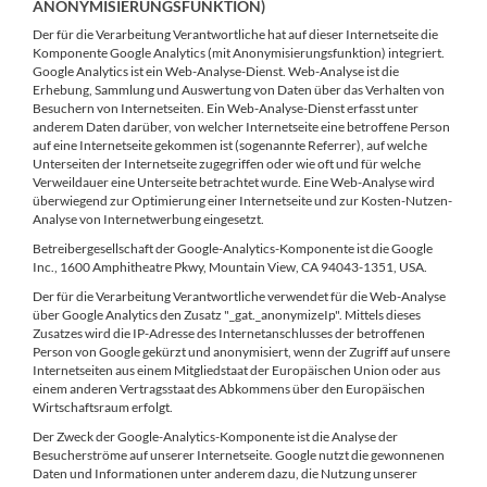
ANONYMISIERUNGSFUNKTION)
Der für die Verarbeitung Verantwortliche hat auf dieser Internetseite die
Komponente Google Analytics (mit Anonymisierungsfunktion) integriert.
Google Analytics ist ein Web-Analyse-Dienst. Web-Analyse ist die
Erhebung, Sammlung und Auswertung von Daten über das Verhalten von
Besuchern von Internetseiten. Ein Web-Analyse-Dienst erfasst unter
anderem Daten darüber, von welcher Internetseite eine betroffene Person
auf eine Internetseite gekommen ist (sogenannte Referrer), auf welche
Unterseiten der Internetseite zugegriffen oder wie oft und für welche
Verweildauer eine Unterseite betrachtet wurde. Eine Web-Analyse wird
überwiegend zur Optimierung einer Internetseite und zur Kosten-Nutzen-
Analyse von Internetwerbung eingesetzt.
Betreibergesellschaft der Google-Analytics-Komponente ist die Google
Inc., 1600 Amphitheatre Pkwy, Mountain View, CA 94043-1351, USA.
Der für die Verarbeitung Verantwortliche verwendet für die Web-Analyse
über Google Analytics den Zusatz "_gat._anonymizeIp". Mittels dieses
Zusatzes wird die IP-Adresse des Internetanschlusses der betroffenen
Person von Google gekürzt und anonymisiert, wenn der Zugriff auf unsere
Internetseiten aus einem Mitgliedstaat der Europäischen Union oder aus
einem anderen Vertragsstaat des Abkommens über den Europäischen
Wirtschaftsraum erfolgt.
Der Zweck der Google-Analytics-Komponente ist die Analyse der
Besucherströme auf unserer Internetseite. Google nutzt die gewonnenen
Daten und Informationen unter anderem dazu, die Nutzung unserer