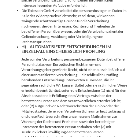
solche Verarbeitung ist zur Erfüllung einer im öffentlichen
Interesse liegenden Aufgabe erforderlich.
Die Tedescon GmbH verarbeitet die personenbezogenen Daten im
Falle des Widerspruchs nicht mehr, es sei denn, wir können
zwingende schutzwürdige Gründe für die Verarbeitung
nachweisen, die den Interessen, Rechten und Freiheiten der
betroffenen Person überwiegen, oder die Verarbeitung dient der
Geltendmachung, Ausübung oder Verteidigung von
Rechtsansprüchen.
H) AUTOMATISIERTE ENTSCHEIDUNGEN IM
EINZELFALL EINSCHLIESSLICH PROFILING
Jede von der Verarbeitung personenbezogener Daten betroffene
Person hat das vom Europäischen Richtlinien- und
Verordnungsgeber gewährte Recht, nicht einer ausschließlich auf
einer automatisierten Verarbeitung — einschließlich Profiling —
beruhenden Entscheidung unterworfen zu werden, die ihr
gegenüber rechtliche Wirkung entfaltet oder sie in ähnlicher Weise
erheblich beeinträchtigt, sofern die Entscheidung (1) nicht für den
Abschluss oder die Erfüllung eines Vertrags zwischen der
betroffenen Person und dem Verantwortlichen erforderlich ist,
oder (2) aufgrund von Rechtsvorschriften der Union oder der
Mitgliedstaaten, denen der Verantwortliche unterliegt, zulässig ist
und diese Rechtsvorschriften angemessene Maßnahmen zur
Wahrung der Rechte und Freiheiten sowie der berechtigten
Interessen der betroffenen Person enthalten oder (3) mit
ausdrücklicher Einwilligung der betroffenen Person