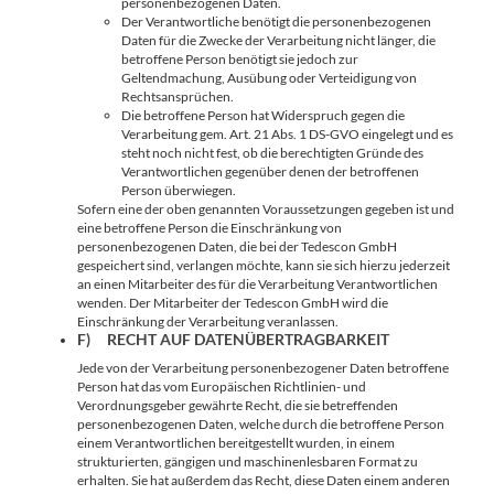
personenbezogenen Daten.
Der Verantwortliche benötigt die personenbezogenen
Daten für die Zwecke der Verarbeitung nicht länger, die
betroffene Person benötigt sie jedoch zur
Geltendmachung, Ausübung oder Verteidigung von
Rechtsansprüchen.
Die betroffene Person hat Widerspruch gegen die
Verarbeitung gem. Art. 21 Abs. 1 DS-GVO eingelegt und es
steht noch nicht fest, ob die berechtigten Gründe des
Verantwortlichen gegenüber denen der betroffenen
Person überwiegen.
Sofern eine der oben genannten Voraussetzungen gegeben ist und
eine betroffene Person die Einschränkung von
personenbezogenen Daten, die bei der Tedescon GmbH
gespeichert sind, verlangen möchte, kann sie sich hierzu jederzeit
an einen Mitarbeiter des für die Verarbeitung Verantwortlichen
wenden. Der Mitarbeiter der Tedescon GmbH wird die
Einschränkung der Verarbeitung veranlassen.
F) RECHT AUF DATENÜBERTRAGBARKEIT
Jede von der Verarbeitung personenbezogener Daten betroffene
Person hat das vom Europäischen Richtlinien- und
Verordnungsgeber gewährte Recht, die sie betreffenden
personenbezogenen Daten, welche durch die betroffene Person
einem Verantwortlichen bereitgestellt wurden, in einem
strukturierten, gängigen und maschinenlesbaren Format zu
erhalten. Sie hat außerdem das Recht, diese Daten einem anderen