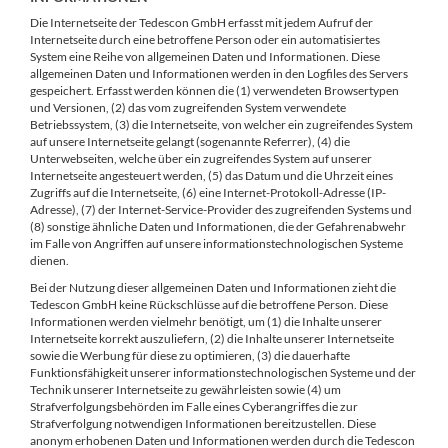
Die Internetseite der Tedescon GmbH erfasst mit jedem Aufruf der
Internetseite durch eine betroffene Person oder ein automatisiertes
System eine Reihe von allgemeinen Daten und Informationen. Diese
allgemeinen Daten und Informationen werden in den Logfiles des Servers
gespeichert. Erfasst werden können die (1) verwendeten Browsertypen
und Versionen, (2) das vom zugreifenden System verwendete
Betriebssystem, (3) die Internetseite, von welcher ein zugreifendes System
auf unsere Internetseite gelangt (sogenannte Referrer), (4) die
Unterwebseiten, welche über ein zugreifendes System auf unserer
Internetseite angesteuert werden, (5) das Datum und die Uhrzeit eines
Zugriffs auf die Internetseite, (6) eine Internet-Protokoll-Adresse (IP-
Adresse), (7) der Internet-Service-Provider des zugreifenden Systems und
(8) sonstige ähnliche Daten und Informationen, die der Gefahrenabwehr
im Falle von Angriffen auf unsere informationstechnologischen Systeme
dienen.
Bei der Nutzung dieser allgemeinen Daten und Informationen zieht die
Tedescon GmbH keine Rückschlüsse auf die betroffene Person. Diese
Informationen werden vielmehr benötigt, um (1) die Inhalte unserer
Internetseite korrekt auszuliefern, (2) die Inhalte unserer Internetseite
sowie die Werbung für diese zu optimieren, (3) die dauerhafte
Funktionsfähigkeit unserer informationstechnologischen Systeme und der
Technik unserer Internetseite zu gewährleisten sowie (4) um
Strafverfolgungsbehörden im Falle eines Cyberangriffes die zur
Strafverfolgung notwendigen Informationen bereitzustellen. Diese
anonym erhobenen Daten und Informationen werden durch die Tedescon