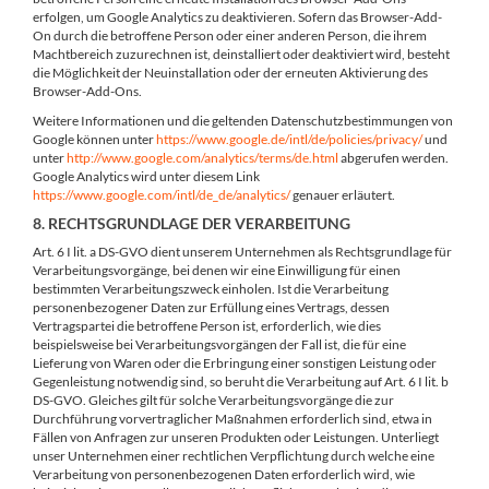
erfolgen, um Google Analytics zu deaktivieren. Sofern das Browser-Add-
On durch die betroffene Person oder einer anderen Person, die ihrem
Machtbereich zuzurechnen ist, deinstalliert oder deaktiviert wird, besteht
die Möglichkeit der Neuinstallation oder der erneuten Aktivierung des
Browser-Add-Ons.
Weitere Informationen und die geltenden Datenschutzbestimmungen von
Google können unter
https://www.google.de/intl/de/policies/privacy/
und
unter
http://www.google.com/analytics/terms/de.html
abgerufen werden.
Google Analytics wird unter diesem Link
https://www.google.com/intl/de_de/analytics/
genauer erläutert.
8. RECHTSGRUNDLAGE DER VERARBEITUNG
Art. 6 I lit. a DS-GVO dient unserem Unternehmen als Rechtsgrundlage für
Verarbeitungsvorgänge, bei denen wir eine Einwilligung für einen
bestimmten Verarbeitungszweck einholen. Ist die Verarbeitung
personenbezogener Daten zur Erfüllung eines Vertrags, dessen
Vertragspartei die betroffene Person ist, erforderlich, wie dies
beispielsweise bei Verarbeitungsvorgängen der Fall ist, die für eine
Lieferung von Waren oder die Erbringung einer sonstigen Leistung oder
Gegenleistung notwendig sind, so beruht die Verarbeitung auf Art. 6 I lit. b
DS-GVO. Gleiches gilt für solche Verarbeitungsvorgänge die zur
Durchführung vorvertraglicher Maßnahmen erforderlich sind, etwa in
Fällen von Anfragen zur unseren Produkten oder Leistungen. Unterliegt
unser Unternehmen einer rechtlichen Verpflichtung durch welche eine
Verarbeitung von personenbezogenen Daten erforderlich wird, wie