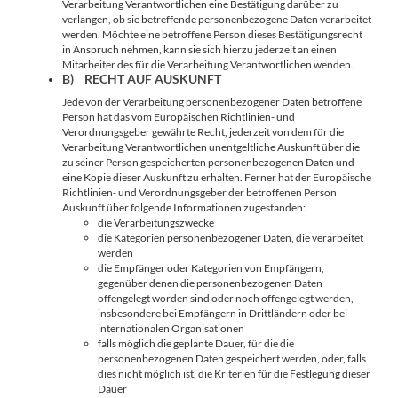
Verarbeitung Verantwortlichen eine Bestätigung darüber zu
verlangen, ob sie betreffende personenbezogene Daten verarbeitet
werden. Möchte eine betroffene Person dieses Bestätigungsrecht
in Anspruch nehmen, kann sie sich hierzu jederzeit an einen
Mitarbeiter des für die Verarbeitung Verantwortlichen wenden.
B) RECHT AUF AUSKUNFT
Jede von der Verarbeitung personenbezogener Daten betroffene
Person hat das vom Europäischen Richtlinien- und
Verordnungsgeber gewährte Recht, jederzeit von dem für die
Verarbeitung Verantwortlichen unentgeltliche Auskunft über die
zu seiner Person gespeicherten personenbezogenen Daten und
eine Kopie dieser Auskunft zu erhalten. Ferner hat der Europäische
Richtlinien- und Verordnungsgeber der betroffenen Person
Auskunft über folgende Informationen zugestanden:
die Verarbeitungszwecke
die Kategorien personenbezogener Daten, die verarbeitet
werden
die Empfänger oder Kategorien von Empfängern,
gegenüber denen die personenbezogenen Daten
offengelegt worden sind oder noch offengelegt werden,
insbesondere bei Empfängern in Drittländern oder bei
internationalen Organisationen
falls möglich die geplante Dauer, für die die
personenbezogenen Daten gespeichert werden, oder, falls
dies nicht möglich ist, die Kriterien für die Festlegung dieser
Dauer