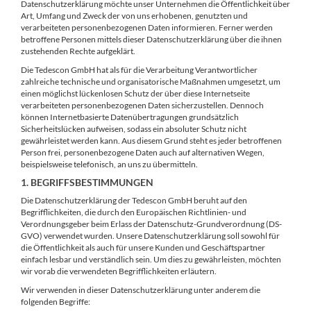
Datenschutzerklärung möchte unser Unternehmen die Öffentlichkeit über
Art, Umfang und Zweck der von uns erhobenen, genutzten und
verarbeiteten personenbezogenen Daten informieren. Ferner werden
betroffene Personen mittels dieser Datenschutzerklärung über die ihnen
zustehenden Rechte aufgeklärt.
Die Tedescon GmbH hat als für die Verarbeitung Verantwortlicher
zahlreiche technische und organisatorische Maßnahmen umgesetzt, um
einen möglichst lückenlosen Schutz der über diese Internetseite
verarbeiteten personenbezogenen Daten sicherzustellen. Dennoch
können Internetbasierte Datenübertragungen grundsätzlich
Sicherheitslücken aufweisen, sodass ein absoluter Schutz nicht
gewährleistet werden kann. Aus diesem Grund steht es jeder betroffenen
Person frei, personenbezogene Daten auch auf alternativen Wegen,
beispielsweise telefonisch, an uns zu übermitteln.
1. BEGRIFFSBESTIMMUNGEN
Die Datenschutzerklärung der Tedescon GmbH beruht auf den
Begrifflichkeiten, die durch den Europäischen Richtlinien- und
Verordnungsgeber beim Erlass der Datenschutz-Grundverordnung (DS-
GVO) verwendet wurden. Unsere Datenschutzerklärung soll sowohl für
die Öffentlichkeit als auch für unsere Kunden und Geschäftspartner
einfach lesbar und verständlich sein. Um dies zu gewährleisten, möchten
wir vorab die verwendeten Begrifflichkeiten erläutern.
Wir verwenden in dieser Datenschutzerklärung unter anderem die
folgenden Begriffe: