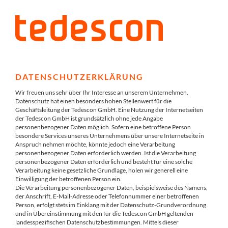
DATENSCHUTZERKLÄRUNG
Wir freuen uns sehr über Ihr Interesse an unserem Unternehmen.
Datenschutz hat einen besonders hohen Stellenwert für die
Geschäftsleitung der Tedescon GmbH. Eine Nutzung der Internetseiten
der Tedescon GmbH ist grundsätzlich ohne jede Angabe
personenbezogener Daten möglich. Sofern eine betroffene Person
besondere Services unseres Unternehmens über unsere Internetseite in
Anspruch nehmen möchte, könnte jedoch eine Verarbeitung
personenbezogener Daten erforderlich werden. Ist die Verarbeitung
personenbezogener Daten erforderlich und besteht für eine solche
Verarbeitung keine gesetzliche Grundlage, holen wir generell eine
Einwilligung der betroffenen Person ein.
Die Verarbeitung personenbezogener Daten, beispielsweise des Namens,
der Anschrift, E-Mail-Adresse oder Telefonnummer einer betroffenen
Person, erfolgt stets im Einklang mit der Datenschutz-Grundverordnung
und in Übereinstimmung mit den für die Tedescon GmbH geltenden
landesspezifischen Datenschutzbestimmungen. Mittels dieser