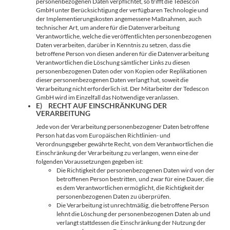
personenbezogenen Daten verpflichtet, so trifft die Tedescon
GmbH unter Berücksichtigung der verfügbaren Technologie und
der Implementierungskosten angemessene Maßnahmen, auch
technischer Art, um andere für die Datenverarbeitung
Verantwortliche, welche die veröffentlichten personenbezogenen
Daten verarbeiten, darüber in Kenntnis zu setzen, dass die
betroffene Person von diesen anderen für die Datenverarbeitung
Verantwortlichen die Löschung sämtlicher Links zu diesen
personenbezogenen Daten oder von Kopien oder Replikationen
dieser personenbezogenen Daten verlangt hat, soweit die
Verarbeitung nicht erforderlich ist. Der Mitarbeiter der Tedescon
GmbH wird im Einzelfall das Notwendige veranlassen.
E) RECHT AUF EINSCHRÄNKUNG DER
VERARBEITUNG
Jede von der Verarbeitung personenbezogener Daten betroffene
Person hat das vom Europäischen Richtlinien- und
Verordnungsgeber gewährte Recht, von dem Verantwortlichen die
Einschränkung der Verarbeitung zu verlangen, wenn eine der
folgenden Voraussetzungen gegeben ist:
Die Richtigkeit der personenbezogenen Daten wird von der
betroffenen Person bestritten, und zwar für eine Dauer, die
es dem Verantwortlichen ermöglicht, die Richtigkeit der
personenbezogenen Daten zu überprüfen.
Die Verarbeitung ist unrechtmäßig, die betroffene Person
lehnt die Löschung der personenbezogenen Daten ab und
verlangt stattdessen die Einschränkung der Nutzung der