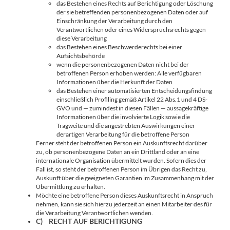
das Bestehen eines Rechts auf Berichtigung oder Löschung
der sie betreffenden personenbezogenen Daten oder auf
Einschränkung der Verarbeitung durch den
Verantwortlichen oder eines Widerspruchsrechts gegen
diese Verarbeitung
das Bestehen eines Beschwerderechts bei einer
Aufsichtsbehörde
wenn die personenbezogenen Daten nicht bei der
betroffenen Person erhoben werden: Alle verfügbaren
Informationen über die Herkunft der Daten
das Bestehen einer automatisierten Entscheidungsfindung
einschließlich Profiling gemäß Artikel 22 Abs.1 und 4 DS-
GVO und — zumindest in diesen Fällen — aussagekräftige
Informationen über die involvierte Logik sowie die
Tragweite und die angestrebten Auswirkungen einer
derartigen Verarbeitung für die betroffene Person
Ferner steht der betroffenen Person ein Auskunftsrecht darüber
zu, ob personenbezogene Daten an ein Drittland oder an eine
internationale Organisation übermittelt wurden. Sofern dies der
Fall ist, so steht der betroffenen Person im Übrigen das Recht zu,
Auskunft über die geeigneten Garantien im Zusammenhang mit der
Übermittlung zu erhalten.
Möchte eine betroffene Person dieses Auskunftsrecht in Anspruch
nehmen, kann sie sich hierzu jederzeit an einen Mitarbeiter des für
die Verarbeitung Verantwortlichen wenden.
C) RECHT AUF BERICHTIGUNG