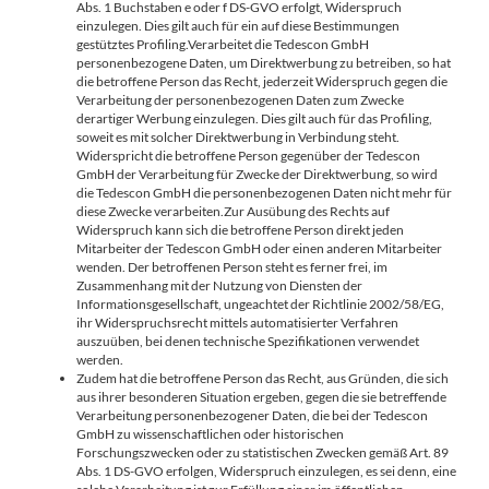
Abs. 1 Buchstaben e oder f DS-GVO erfolgt, Widerspruch
einzulegen. Dies gilt auch für ein auf diese Bestimmungen
gestütztes Profiling.Verarbeitet die Tedescon GmbH
personenbezogene Daten, um Direktwerbung zu betreiben, so hat
die betroffene Person das Recht, jederzeit Widerspruch gegen die
Verarbeitung der personenbezogenen Daten zum Zwecke
derartiger Werbung einzulegen. Dies gilt auch für das Profiling,
soweit es mit solcher Direktwerbung in Verbindung steht.
Widerspricht die betroffene Person gegenüber der Tedescon
GmbH der Verarbeitung für Zwecke der Direktwerbung, so wird
die Tedescon GmbH die personenbezogenen Daten nicht mehr für
diese Zwecke verarbeiten.Zur Ausübung des Rechts auf
Widerspruch kann sich die betroffene Person direkt jeden
Mitarbeiter der Tedescon GmbH oder einen anderen Mitarbeiter
wenden. Der betroffenen Person steht es ferner frei, im
Zusammenhang mit der Nutzung von Diensten der
Informationsgesellschaft, ungeachtet der Richtlinie 2002/58/EG,
ihr Widerspruchsrecht mittels automatisierter Verfahren
auszuüben, bei denen technische Spezifikationen verwendet
werden.
Zudem hat die betroffene Person das Recht, aus Gründen, die sich
aus ihrer besonderen Situation ergeben, gegen die sie betreffende
Verarbeitung personenbezogener Daten, die bei der Tedescon
GmbH zu wissenschaftlichen oder historischen
Forschungszwecken oder zu statistischen Zwecken gemäß Art. 89
Abs. 1 DS-GVO erfolgen, Widerspruch einzulegen, es sei denn, eine