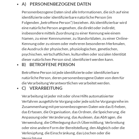
A) PERSONENBEZOGENE DATEN
Personenbezogene Daten sind alle Informationen, die sich auf eine
identifizierte oder identifizierbare natürliche Person (im
Folgenden „betroffene Person“) beziehen. Als identifizierbar wird
eine natürliche Person angesehen, die direkt oder indirekt,
insbesondere mittels Zuordnung zu einer Kennung wie einem
Namen, zu einer Kennnummer, zu Standortdaten, zu einer Online-
Kennung oder zu einem oder mehreren besonderen Merkmalen,
die Ausdruck der physischen, physiologischen, genetischen,
psychischen, wirtschaftlichen, kulturellen oder sozialen Identität
dieser natürlichen Person sind, identifiziert werden kann.
B) BETROFFENE PERSON
Betroffene Person ist jede identifizierte oder identifizierbare
natürliche Person, deren personenbezogene Daten von dem für
die Verarbeitung Verantwortlichen verarbeitet werden.
C) VERARBEITUNG
Verarbeitung ist jeder mit oder ohne Hilfe automatisierter
Verfahren ausgeführte Vorgang oder jede solche Vorgangsreihe im
Zusammenhang mit personenbezogenen Daten wie das Erheben,
das Erfassen, die Organisation, das Ordnen, die Speicherung, die
Anpassung oder Veränderung, das Auslesen, das Abfragen, die
Verwendung, die Offenlegung durch Übermittlung, Verbreitung
oder eine andere Form der Bereitstellung, den Abgleich oder die
Verknüpfung, die Einschränkung, das Löschen oder die
Vernichtung.