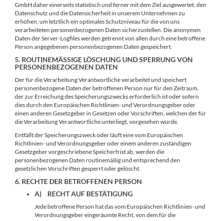
GmbH daher einerseits statistisch und ferner mit dem Ziel ausgewertet, den
Datenschutz und die Datensicherheit in unserem Unternehmen zu
erhöhen, um letztlich ein optimales Schutzniveau für die von uns
verarbeiteten personenbezogenen Daten sicherzustellen. Die anonymen
Daten der Server-Logfiles werden getrennt von allen durch eine betroffene
Person angegebenen personenbezogenen Daten gespeichert.
5. ROUTINEMÄSSIGE LÖSCHUNG UND SPERRUNG VON P
ERSONENBEZOGENEN DATEN
Der für die Verarbeitung Verantwortliche verarbeitet und speichert
personenbezogene Daten der betroffenen Person nur für den Zeitraum,
der zur Erreichung des Speicherungszwecks erforderlich ist oder sofern
dies durch den Europäischen Richtlinien- und Verordnungsgeber oder
einen anderen Gesetzgeber in Gesetzen oder Vorschriften, welchen der für
die Verarbeitung Verantwortliche unterliegt, vorgesehen wurde.
Entfällt der Speicherungszweck oder läuft eine vom Europäischen
Richtlinien- und Verordnungsgeber oder einem anderen zuständigen
Gesetzgeber vorgeschriebene Speicherfrist ab, werden die
personenbezogenen Daten routinemäßig und entsprechend den
gesetzlichen Vorschriften gesperrt oder gelöscht.
6. RECHTE DER BETROFFENEN PERSON
A) RECHT AUF BESTÄTIGUNG
Jede betroffene Person hat das vom Europäischen Richtlinien- und
Verordnungsgeber eingeräumte Recht, von dem für die