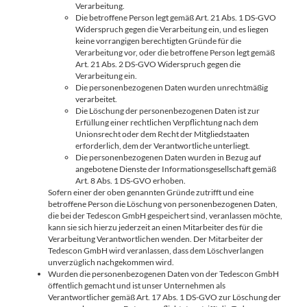
Verarbeitung.
Die betroffene Person legt gemäß Art. 21 Abs. 1 DS-GVO
Widerspruch gegen die Verarbeitung ein, und es liegen
keine vorrangigen berechtigten Gründe für die
Verarbeitung vor, oder die betroffene Person legt gemäß
Art. 21 Abs. 2 DS-GVO Widerspruch gegen die
Verarbeitung ein.
Die personenbezogenen Daten wurden unrechtmäßig
verarbeitet.
Die Löschung der personenbezogenen Daten ist zur
Erfüllung einer rechtlichen Verpflichtung nach dem
Unionsrecht oder dem Recht der Mitgliedstaaten
erforderlich, dem der Verantwortliche unterliegt.
Die personenbezogenen Daten wurden in Bezug auf
angebotene Dienste der Informationsgesellschaft gemäß
Art. 8 Abs. 1 DS-GVO erhoben.
Sofern einer der oben genannten Gründe zutrifft und eine
betroffene Person die Löschung von personenbezogenen Daten,
die bei der Tedescon GmbH gespeichert sind, veranlassen möchte,
kann sie sich hierzu jederzeit an einen Mitarbeiter des für die
Verarbeitung Verantwortlichen wenden. Der Mitarbeiter der
Tedescon GmbH wird veranlassen, dass dem Löschverlangen
unverzüglich nachgekommen wird.
Wurden die personenbezogenen Daten von der Tedescon GmbH
öffentlich gemacht und ist unser Unternehmen als
Verantwortlicher gemäß Art. 17 Abs. 1 DS-GVO zur Löschung der