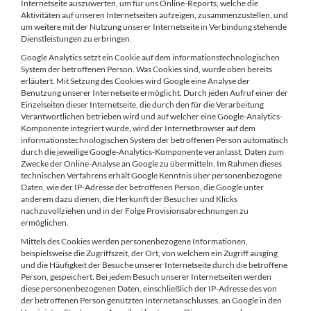
Internetseite auszuwerten, um für uns Online-Reports, welche die
Aktivitäten auf unseren Internetseiten aufzeigen, zusammenzustellen, und
um weitere mit der Nutzung unserer Internetseite in Verbindung stehende
Dienstleistungen zu erbringen.
Google Analytics setzt ein Cookie auf dem informationstechnologischen
System der betroffenen Person. Was Cookies sind, wurde oben bereits
erläutert. Mit Setzung des Cookies wird Google eine Analyse der
Benutzung unserer Internetseite ermöglicht. Durch jeden Aufruf einer der
Einzelseiten dieser Internetseite, die durch den für die Verarbeitung
Verantwortlichen betrieben wird und auf welcher eine Google-Analytics-
Komponente integriert wurde, wird der Internetbrowser auf dem
informationstechnologischen System der betroffenen Person automatisch
durch die jeweilige Google-Analytics-Komponente veranlasst, Daten zum
Zwecke der Online-Analyse an Google zu übermitteln. Im Rahmen dieses
technischen Verfahrens erhält Google Kenntnis über personenbezogene
Daten, wie der IP-Adresse der betroffenen Person, die Google unter
anderem dazu dienen, die Herkunft der Besucher und Klicks
nachzuvollziehen und in der Folge Provisionsabrechnungen zu
ermöglichen.
Mittels des Cookies werden personenbezogene Informationen,
beispielsweise die Zugriffszeit, der Ort, von welchem ein Zugriff ausging
und die Häufigkeit der Besuche unserer Internetseite durch die betroffene
Person, gespeichert. Bei jedem Besuch unserer Internetseiten werden
diese personenbezogenen Daten, einschließlich der IP-Adresse des von
der betroffenen Person genutzten Internetanschlusses, an Google in den