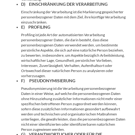
D) EINSCHRÄNKUNG DER VERARBEITUNG
Einschränkung der Verarbeitung ist die Markierung gespeicherter
personenbezogener Daten mit dem Ziel, ihre künftige Verarbeitung
einzuschränken.
E) PROFILING
Profiling ist jede Art der automatisierten Verarbeitung
personenbezogener Daten, die darin besteht, dass diese
personenbezogenen Daten verwendet werden, um bestimmte
persönliche Aspekte, die sich auf eine natürliche Person beziehen,
zu bewerten, insbesondere, um Aspekte bezüglich Arbeitsleistung,
wirtschaftlicher Lage, Gesundheit, persönlicher Vorlieben,
Interessen, Zuverlässigkeit, Verhalten, Aufenthaltsort oder
Ortswechsel dieser natürlichen Person zu analysieren oder
vorherzusagen.
F) PSEUDONYMISIERUNG
Pseudonymisierung ist die Verarbeitung personenbezogener
Daten in einer Weise, auf welche die personenbezogenen Daten
ohne Hinzuziehung zusätzlicher Informationen nicht mehr einer
spezifischen betroffenen Person zugeordnet werden können,
sofern diese zusätzlichen Informationen gesondert aufbewahrt
werden und technischen und organisatorischen Maßnahmen
unterliegen, die gewährleisten, dass die personenbezogenen Daten
nicht einer identifizierten oder identifizierbaren natürlichen
Person zugewiesen werden.
G) VERANTWORTLICHER ODER FÜR DIE