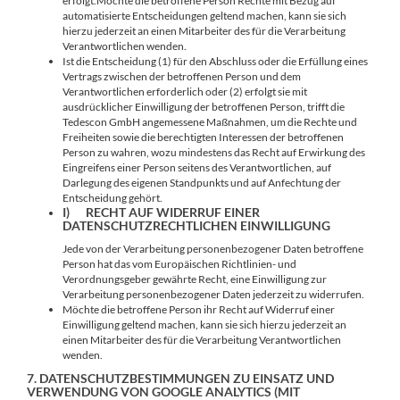
erfolgt.Möchte die betroffene Person Rechte mit Bezug auf
automatisierte Entscheidungen geltend machen, kann sie sich
hierzu jederzeit an einen Mitarbeiter des für die Verarbeitung
Verantwortlichen wenden.
Ist die Entscheidung (1) für den Abschluss oder die Erfüllung eines
Vertrags zwischen der betroffenen Person und dem
Verantwortlichen erforderlich oder (2) erfolgt sie mit
ausdrücklicher Einwilligung der betroffenen Person, trifft die
Tedescon GmbH angemessene Maßnahmen, um die Rechte und
Freiheiten sowie die berechtigten Interessen der betroffenen
Person zu wahren, wozu mindestens das Recht auf Erwirkung des
Eingreifens einer Person seitens des Verantwortlichen, auf
Darlegung des eigenen Standpunkts und auf Anfechtung der
Entscheidung gehört.
I) RECHT AUF WIDERRUF EINER
DATENSCHUTZRECHTLICHEN EINWILLIGUNG
Jede von der Verarbeitung personenbezogener Daten betroffene
Person hat das vom Europäischen Richtlinien- und
Verordnungsgeber gewährte Recht, eine Einwilligung zur
Verarbeitung personenbezogener Daten jederzeit zu widerrufen.
Möchte die betroffene Person ihr Recht auf Widerruf einer
Einwilligung geltend machen, kann sie sich hierzu jederzeit an
einen Mitarbeiter des für die Verarbeitung Verantwortlichen
wenden.
7. DATENSCHUTZBESTIMMUNGEN ZU EINSATZ UND
VERWENDUNG VON GOOGLE ANALYTICS (MIT